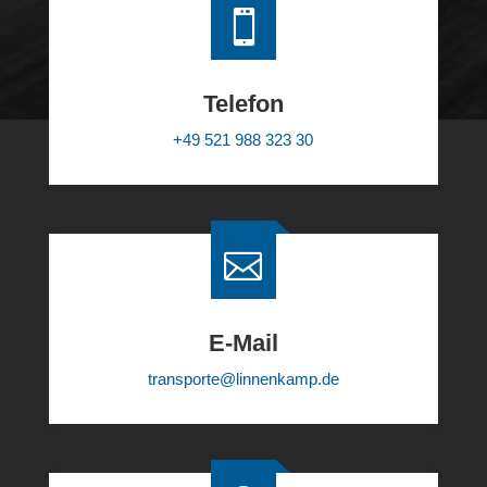
Senden
Alternative:

Telefon
+49 521 988 323 30