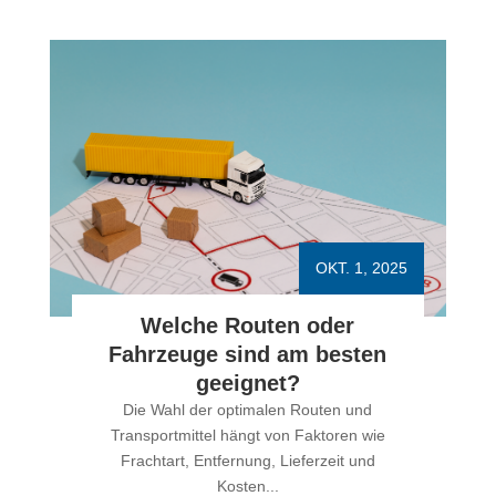
100 Jahre Jubiläum:
Leidenschaft für Transporte
Am 10. Mai war es so weit: Gemeinsam mit
über 200 Gästen durften wir unser 100-
jähriges Bestehen feiern. Dabei waren...
VIEW MORE