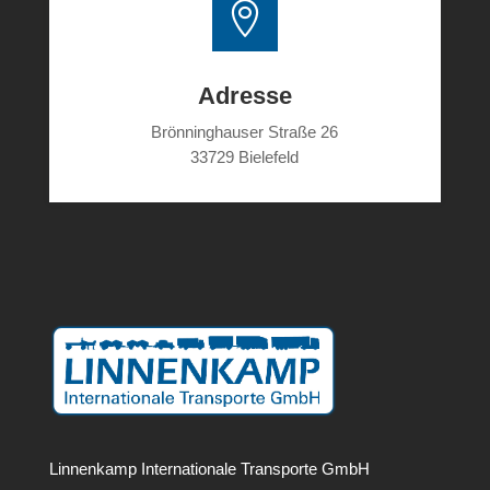

E-Mail
transporte@linnenkamp.de

Adresse
Brönninghauser Straße 26
33729 Bielefeld