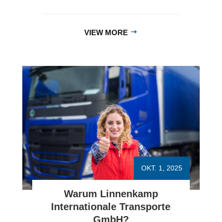
OKT. 1, 2025
Welche Routen oder
Fahrzeuge sind am besten
geeignet?
Die Wahl der optimalen Routen und
Transportmittel hängt von Faktoren wie
Frachtart, Entfernung, Lieferzeit und
Kosten...
VIEW MORE