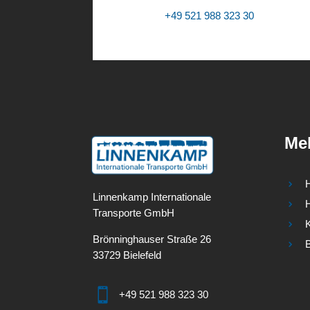
+49 521 988 323 30
Meh
Linnenkamp Internationale
H
Transporte GmbH
K
Brönninghauser Straße 26
33729 Bielefeld

+49 521 988 323 30