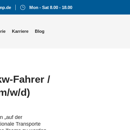
}
mp.de
Mon - Sat 8.00 - 18.00
rie
Karriere
Blog
w-Fahrer /
(m/w/d)
n „auf der
ionale Transporte