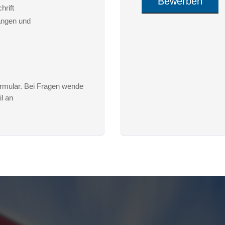
Bewerben
hrift
Alternative:
ängen und
rmular. Bei Fragen wende
il an