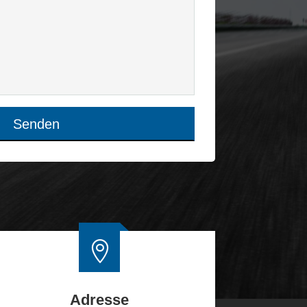
Senden

Adresse